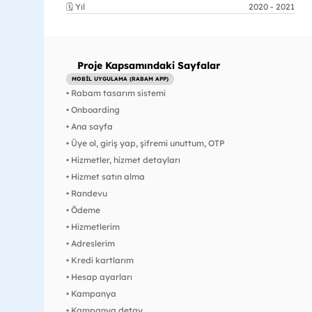
🗓️ Yıl
2020 - 2021
Proje Kapsamındaki Sayfalar
MOBİL UYGULAMA (RABAM APP)
• Rabam tasarım sistemi
• Onboarding
• Ana sayfa
• Üye ol, giriş yap, şifremi unuttum, OTP
• Hizmetler, hizmet detayları
• Hizmet satın alma
• Randevu
• Ödeme
• Hizmetlerim
• Adreslerim
• Kredi kartlarım
• Hesap ayarları
• Kampanya
• Kampanya detay