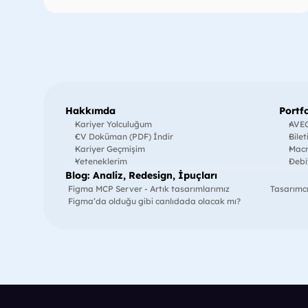
Hakkımda
Portf
Kariyer Yolculuğum
AVEC
CV Doküman (PDF) İndir
Bilet
Kariyer Geçmişim
Macr
Yeteneklerim
Debi
Blog: Analiz, Redesign, İpuçları
Figma MCP Server - Artık tasarımlarımız 
Tasarımcı
Figma’da olduğu gibi canlıdada olacak mı?