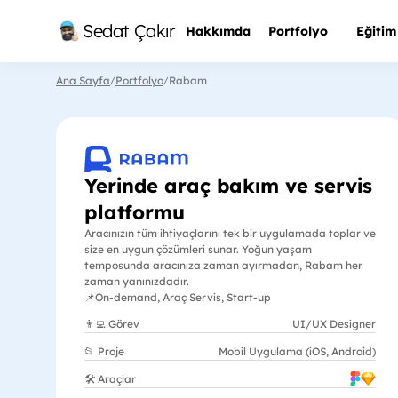
Sedat Çakır
Hakkımda
Portfolyo
Eğitim
Ana Sayfa
Portfolyo
Rabam
/
/
Yerinde araç bakım ve servis 
platformu
Aracınızın tüm ihtiyaçlarını tek bir uygulamada toplar ve 
size en uygun çözümleri sunar. Yoğun yaşam 
temposunda aracınıza zaman ayırmadan, Rabam her 
zaman yanınızdadır.
📌
On-demand, Araç Servis, Start-up
👨‍💻 Görev
UI/UX Designer
📂 Proje
Mobil Uygulama (iOS, Android)
🛠️ Araçlar