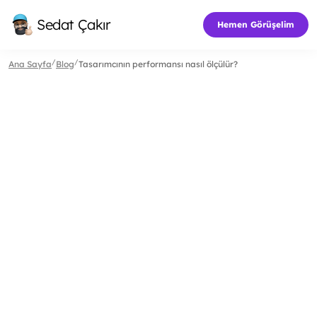
Sedat Çakır
Hemen Görüşelim
/
/
Ana Sayfa
Blog
Tasarımcının performansı nasıl ölçülür?
Okuma Süresi:
9
dk.
30 Haz 2025
Genel