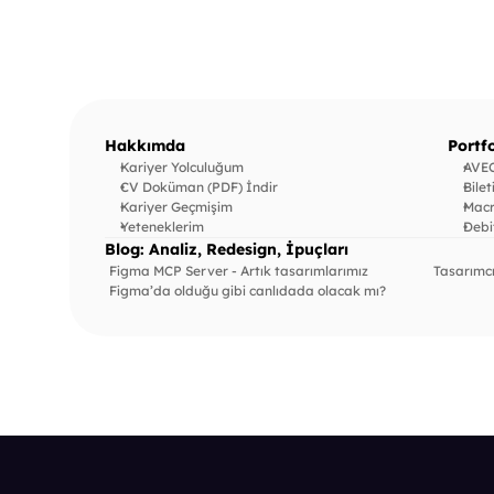
kaynak dosyalarını ince
görecek ve tasarım süreçl
öğreneceksiniz.
Hakkımda
Portf
Kariyer Yolculuğum
AVEC
CV Doküman (PDF) İndir
Bilet
Kariyer Geçmişim
Macr
Yeteneklerim
Debi
Blog: Analiz, Redesign, İpuçları
Figma MCP Server - Artık tasarımlarımız 
Tasarımcı
Figma’da olduğu gibi canlıdada olacak mı?