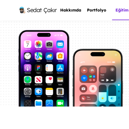
Sedat Çakır
Hakkımda
Portfolyo
Eğitim
Ana Sayfa
Eğitim & Danışmanlık
Mobile App (iOS) Tasarlayalım
/
/