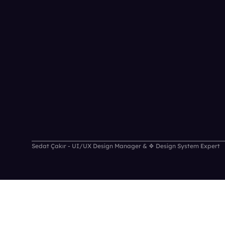
Sedat Çakır - UI/UX Design Manager & ❖ Design System Expert